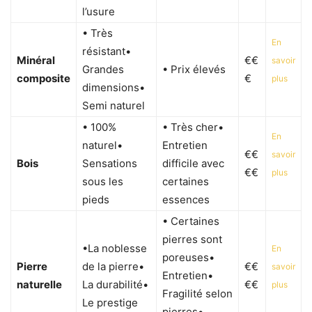
l’usure
• Très
En
résistant•
Minéral
€€
savoir
Grandes
• Prix élevés
composite
€
plus
dimensions•
Semi naturel
• 100%
• Très cher•
En
naturel•
Entretien
€€
savoir
Bois
Sensations
difficile avec
€€
plus
sous les
certaines
pieds
essences
• Certaines
pierres sont
•La noblesse
En
poreuses•
Pierre
de la pierre•
€€
savoir
Entretien•
naturelle
La durabilité•
€€
plus
Fragilité selon
Le prestige
pierres•