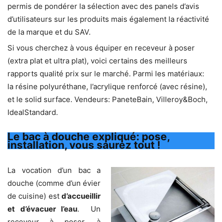
permis de pondérer la sélection avec des
panels d’avis
d’utilisateurs
sur les produits mais également la
réactivité
de la marque et du SAV.
Si vous cherchez à vous équiper en
receveur
à poser
(extra plat et ultra plat), voici certains des meilleurs
rapports qualité prix sur le marché. Parmi les matériaux:
la
résine polyuréthane
,
l’
acrylique
renforcé
(avec résine),
et le
solid surface
. Vendeurs: PaneteBain, Villeroy&Boch,
IdealStandard.
Le bac à douche expliqué: pose,
installation, vous saurez tout !
La vocation d’un bac a
douche (comme d’un évier
de cuisine) est
d’accueillir
et d’évacuer l’eau
. Un
receveur à poser, à