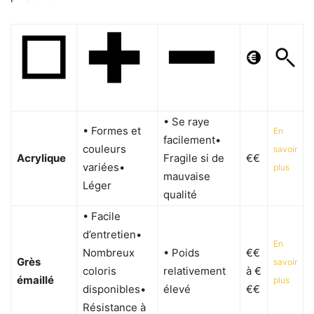
• Se raye
• Formes et
En
facilement•
couleurs
savoir
Acrylique
Fragile si de
€€
variées•
plus
mauvaise
Léger
qualité
• Facile
d’entretien•
En
Nombreux
• Poids
€€
Grès
savoir
coloris
relativement
à €
émaillé
plus
disponibles•
élevé
€€
Résistance à