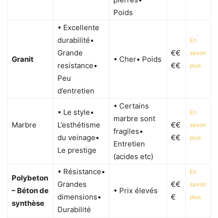
Poids
• Excellente
durabilité•
En
Grande
€€
savoir
Granit
• Cher• Poids
resistance•
€€
plus
Peu
d’entretien
• Certains
• Le style•
En
marbre sont
Marbre
L’esthétisme
€€
savoir
fragiles•
du veinage•
€€
plus
Entretien
Le prestige
(acides etc)
• Résistance•
En
Polybeton
Grandes
€€
savoir
– Béton de
• Prix élevés
dimensions•
€
plus
synthèse
Durabilité