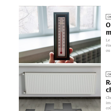
C
O
m
Le
én
ou
C
R
c
Ch
im
coû