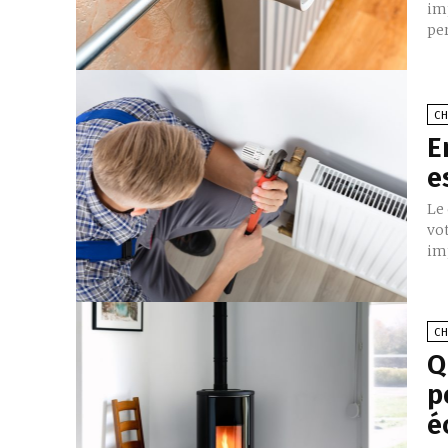
imp
pe
C
E
e
Le
vo
im
C
Q
p
é