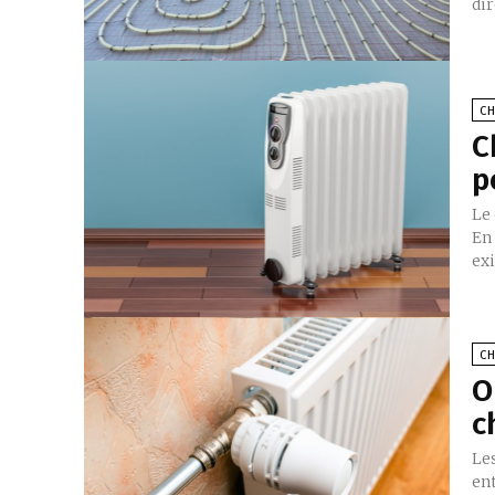
dir
C
C
p
Le
En 
exi
C
O
c
Le
en