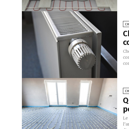
C
C
c
Cho
con
con
C
Q
p
Le
l’