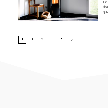
Le 
da
quo
...
1
2
3
7