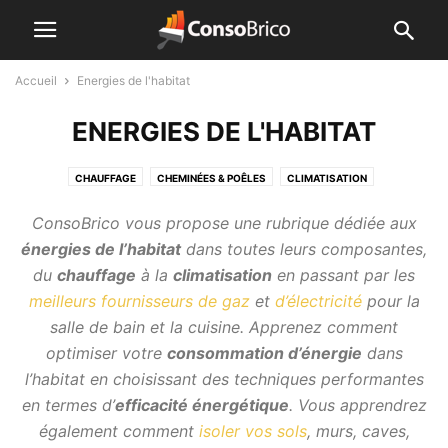
Accueil
Energies de l'habitat
ENERGIES DE L'HABITAT
CHAUFFAGE
CHEMINÉES & POÊLES
CLIMATISATION
CONVECTEURS & RADIATEURS
ENERGIE ÉCOLOGIQUE
ConsoBrico vous propose une rubrique dédiée aux
ISOLATION DANS L'HABITAT
POMPES ET CHAUFFE EAU
énergies de l’habitat
dans toutes leurs composantes,
ROBINET THERMOSTATIQUE
du
chauffage
à la
climatisation
en passant par les
meilleurs fournisseurs de gaz
et
d’électricité
pour la
salle de bain et la cuisine. Apprenez comment
optimiser votre
consommation d’énergie
dans
l’habitat en choisissant des techniques performantes
en termes d’
efficacité énergétique
. Vous apprendrez
également comment
isoler vos sols
, murs, caves,