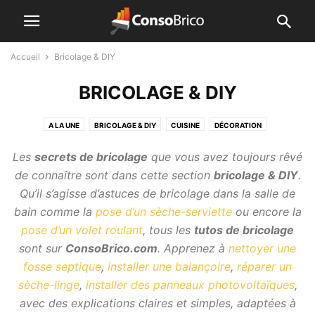
Accueil
Bricolage & DIY
BRICOLAGE & DIY
A LA UNE
BRICOLAGE & DIY
CUISINE
DÉCORATION
ENERGIES DE L'HABITAT
IMMOBILIER
JARDIN
Les
secrets de bricolage
que vous avez toujours rêvé
NETTOYAGE & ENTRETIEN
SALLE DE BAIN
SHOPPING
de connaître sont dans cette section
bricolage & DIY
.
TRAVAUX MAISON & AMÉNAGEMENT
Qu’il s’agisse d’astuces de bricolage dans la salle de
bain comme la
pose d’un sèche-serviette
ou encore la
pose d’un volet roulant
, tous les
tutos de bricolage
sont sur
ConsoBrico.com
. Apprenez à
nettoyer une
fosse septique
,
installer une balançoire
,
réparer un
sèche-linge
,
installer des panneaux photovoltaïques
,
avec des explications claires et simples, adaptées à