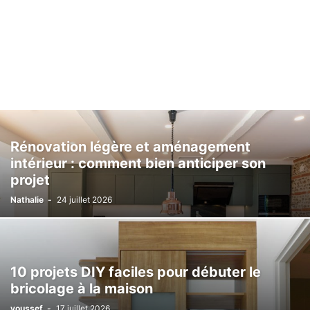
Rénovation légère et aménagement
intérieur : comment bien anticiper son
projet
Nathalie
-
24 juillet 2026
10 projets DIY faciles pour débuter le
bricolage à la maison
youssef
-
17 juillet 2026