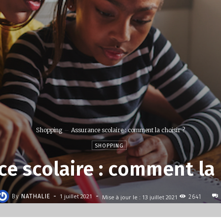
Shopping
Assurance scolaire : comment la choisir ?
SHOPPING
e scolaire : comment la 
-
-
1 juillet 2021
By
NATHALIE
Mise à jour le :
13 juillet 2021
2641