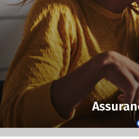
Assuranc
-