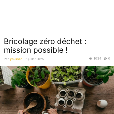
Bricolage zéro déchet :
mission possible !
1034
0
Par
youssef
-
6 juillet 2025