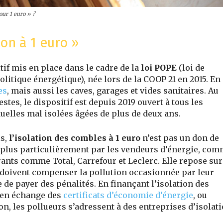
our 1 euro » ?
ion à 1 euro »
tif mis en place dans le cadre de la
loi POPE
(loi de
litique énergétique), née lors de la COOP 21 en 2015. En
es
, mais aussi les caves, garages et vides sanitaires. Au
es, le dispositif est depuis 2019 ouvert à tous les
duelles mal isolées âgées de plus de deux ans.
is,
l’isolation des combles à 1 euro
n’est pas un don de
 et plus particulièrement par les vendeurs d’énergie, co
rants comme Total, Carrefour et Leclerc. Elle repose sur
s doivent compenser la pollution occasionnée par leur
e de payer des pénalités. En finançant l’isolation des
t en échange des
certificats d’économie d’énergie
, ou
on, les pollueurs s’adressent à des entreprises d’isolat