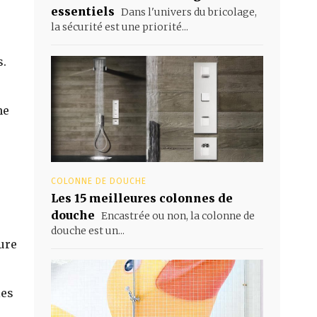
essentiels
Dans l'univers du bricolage,
la sécurité est une priorité...
s.
ne
COLONNE DE DOUCHE
Les 15 meilleures colonnes de
douche
Encastrée ou non, la colonne de
douche est un...
ture
les