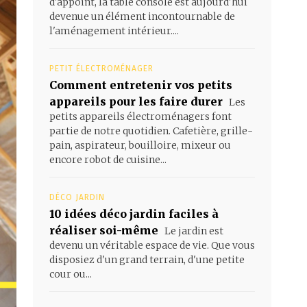
d'appoint, la table console est aujourd'hui
devenue un élément incontournable de
l'aménagement intérieur....
PETIT ÉLECTROMÉNAGER
Comment entretenir vos petits
appareils pour les faire durer
Les
petits appareils électroménagers font
partie de notre quotidien. Cafetière, grille-
pain, aspirateur, bouilloire, mixeur ou
encore robot de cuisine...
DÉCO JARDIN
10 idées déco jardin faciles à
réaliser soi-même
Le jardin est
devenu un véritable espace de vie. Que vous
disposiez d'un grand terrain, d'une petite
cour ou...