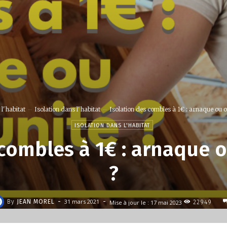
l'habitat
Isolation dans l'habitat
Isolation des combles à 1€ : arnaque ou o
ISOLATION DANS L'HABITAT
 combles à 1€ : arnaque 
?
-
-
31 mars 2021
By
JEAN MOREL
Mise à jour le :
17 mai 2023
22949