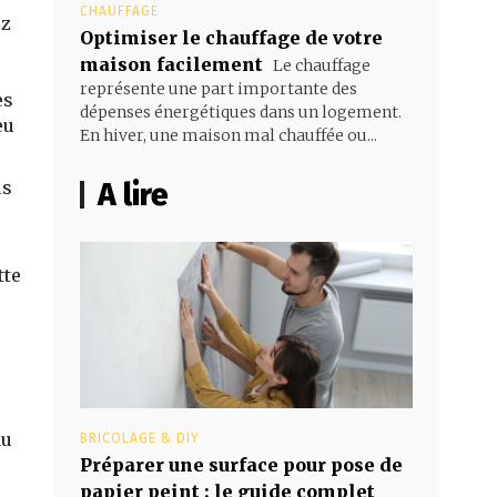
CHAUFFAGE
ez
Optimiser le chauffage de votre
maison facilement
Le chauffage
représente une part importante des
es
dépenses énergétiques dans un logement.
eu
En hiver, une maison mal chauffée ou...
A lire
us
tte
au
BRICOLAGE & DIY
Préparer une surface pour pose de
papier peint : le guide complet