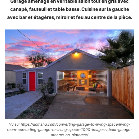
Garage aménagé en véritable salon tout en gris avec
canapé, fauteuil et table basse. Cuisine sur la gauche
avec bar et étagères, miroir et feu au centre de la pièce.
Vu sur https://domahu.com/converting-garage-to-living-space/living-
room-converting-garage-to-living-space-1000-images-about-garage-
dreams-on-pinterest/