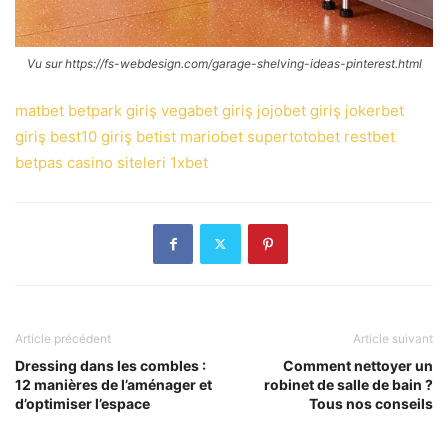
Vu sur https://fs-webdesign.com/garage-shelving-ideas-pinterest.html
matbet
betpark giriş
vegabet giriş
jojobet giriş
jokerbet
giriş
best10 giriş
betist
mariobet
supertotobet
restbet
betpas
casino siteleri
1xbet
Article précédent
Article suivant
Dressing dans les combles :
Comment nettoyer un
12 manières de l’aménager et
robinet de salle de bain ?
d’optimiser l’espace
Tous nos conseils