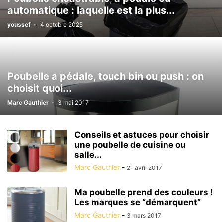
automatique : laquelle est la plus...
youssef
-
4 octobre 2025
Poubelle a pédale, touch bin ou push : on
choisit quoi...
Marc Gauthier
-
3 mai 2017
Conseils et astuces pour choisir
une poubelle de cuisine ou
salle...
Marc Gauthier
-
21 avril 2017
Ma poubelle prend des couleurs !
Les marques se “démarquent”
Marc Gauthier
-
3 mars 2017