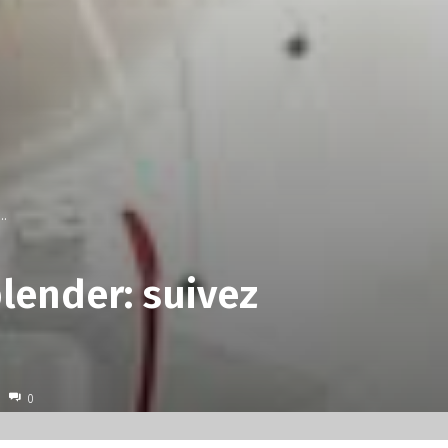
..
blender: suivez
0