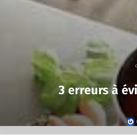
C
3 erreurs à év
-