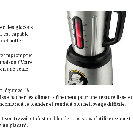
vec des glaçons
i est capable
urchauffer.
ère impromptue
s maison
? Votre
 en
une seule
et légumes
, là
uisse
hacher les aliments finement pour une texture lisse et
ncombrent le blender et rendent son nettoyage difficile.
t son travail
et c’est un blender que vous n’utiliserez que t
s un placard.