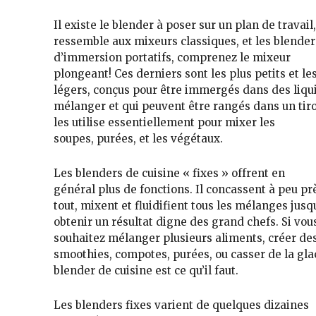
Il existe le
blender à poser sur un plan de travail
ressemble aux
mixeurs classiques
, et les blender
d’immersion portatifs, comprenez le mixeur
plongeant! Ces derniers sont
les plus petits et le
légers
, conçus pour être
immergés dans des liqu
mélanger
et qui peuvent être rangés dans un tiro
les utilise essentiellement pour
mixer les
soupes
,
purées, et les végétaux.
Les blenders de cuisine « fixes » offrent en
général
plus de fonctions
. Il
concassent à peu pr
tout, mixent et fluidifient tous les mélanges
jusq
obtenir un résultat digne
des grand chefs
. Si vou
souhaitez
mélanger plusieurs aliments
,
créer de
smoothies
,
compotes, purées, ou casser de la gla
blender de cuisine est ce qu’il faut.
Les blenders fixes varient de
quelques dizaines