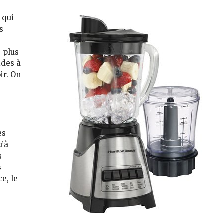
, qui
s
s plus
ides à
ir. On
ès
u’à
s
s
ce
, le