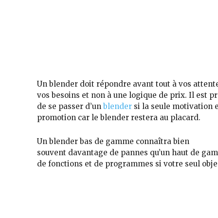
Règle n ° 1
Etudiez bien votre budget et ne choi
blender pour son prix
Un blender doit répondre avant tout
à vos attent
vos besoins et non à une logique de prix
. Il est 
de
se passer d’un
blender
si la seule motivation 
promotion car le b
lender restera au placard.
Un blender bas de gamme connaîtra bien
souvent
davantage de pannes
qu’un haut de ga
de fonctions et de programmes
si votre seul obje
Règle n ° 2
Choisissez la puissance appropriée!