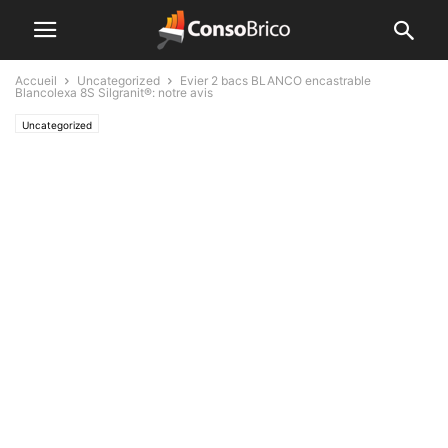
Accueil
Uncategorized
Evier 2 bacs BLANCO encastrable
Blancolexa 8S Silgranit®: notre avis
Uncategorized