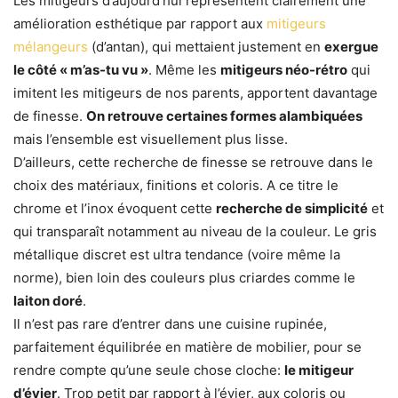
Les mitigeurs d’aujourd’hui représentent clairement une
amélioration esthétique par rapport aux
mitigeurs
mélangeurs
(d’antan), qui mettaient justement en
exergue
le côté « m’as-tu vu »
. Même les
mitigeurs néo-rétro
qui
imitent les mitigeurs de nos parents, apportent davantage
de finesse.
On retrouve certaines formes alambiquées
mais l’ensemble est visuellement plus lisse.
D’ailleurs, cette recherche de finesse se retrouve dans le
choix des matériaux, finitions et coloris. A ce titre le
chrome et l’inox évoquent cette
recherche de simplicité
et
qui transparaît notamment au niveau de la couleur. Le gris
métallique discret est ultra tendance (voire même la
norme), bien loin des couleurs plus criardes comme le
laiton doré
.
Il n’est pas rare d’entrer dans une cuisine rupinée,
parfaitement équilibrée en matière de mobilier, pour se
rendre compte qu’une seule chose cloche:
le mitigeur
d’évier
. Trop petit par rapport à l’évier, aux coloris ou