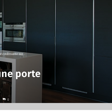
 coulissante sur...
 une porte
0