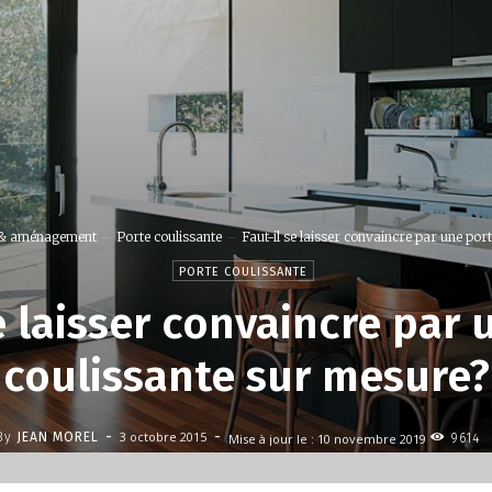
 & aménagement
Porte coulissante
Faut-il se laisser convaincre par une porte
PORTE COULISSANTE
e laisser convaincre par
coulissante sur mesure?
-
-
3 octobre 2015
By
JEAN MOREL
Mise à jour le :
10 novembre 2019
9614