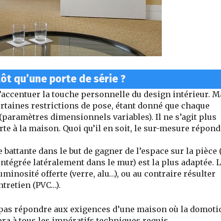
ôt qu’une porte de série ?
d’accentuer la touche personnelle du design intérieur.
Ma
rtaines restrictions de pose, étant donné que chaque
paramètres dimensionnels variables). Il ne s’agit plus
rte à la maison. Quoi qu’il en soit, le sur-mesure répond
 battante dans le but de gagner de l’espace sur la pièce 
ntégrée latéralement dans le mur) est la plus adaptée
. 
minosité offerte (verre, alu…), ou au contraire résulter
ntretien (PVC…).
e pas répondre aux exigences d’une maison où la domoti
ra à tous les impératifs techniques requis.