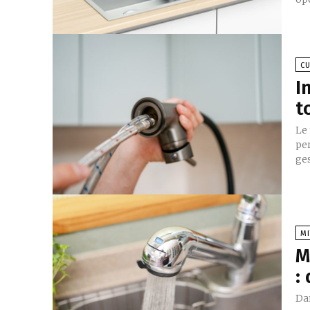
CU
I
t
Le 
per
ges
MI
M
:
Dan