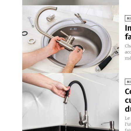
MI
I
f
Cha
ac
mét
MI
C
c
d
Le
l’u
fai