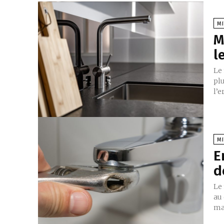
MI
M
l
Le 
plu
l’e
MI
E
d
Le 
au 
mai