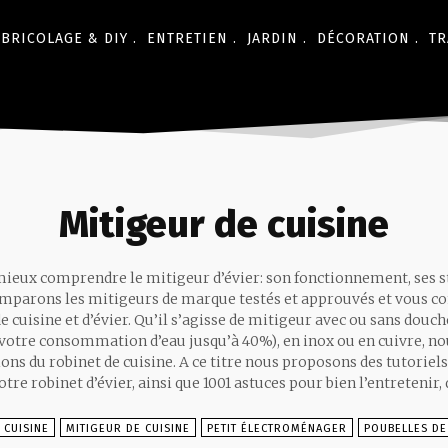
BRICOLAGE & DIY .
ENTRETIEN .
JARDIN .
DÉCORATION .
TR
Mitigeur de cuisine
ieux comprendre le mitigeur d’évier: son fonctionnement, ses sty
omparons les mitigeurs de marque testés et approuvés et vous co
e cuisine et d’évier. Qu’il s’agisse de mitigeur avec ou sans douch
votre consommation d’eau jusqu’à 40%), en inox ou en cuivre, n
ns du robinet de cuisine. A ce titre nous proposons des tutoriels
tre robinet d’évier, ainsi que 1001 astuces pour bien l’entretenir,
 CUISINE
MITIGEUR DE CUISINE
PETIT ÉLECTROMÉNAGER
POUBELLES DE