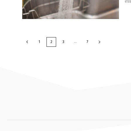
ess
...
1
2
3
7