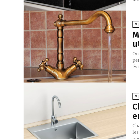
MI
M
u
On 
pe
évi
MI
C
e
Ch
le
op