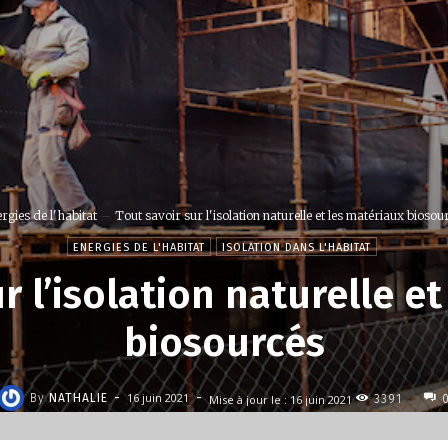
rgies de l'habitat
Tout savoir sur l'isolation naturelle et les matériaux biosou
ENERGIES DE L'HABITAT
ISOLATION DANS L'HABITAT
r l’isolation naturelle e
biosourcés
-
-
16 juin 2021
By
NATHALIE
Mise à jour le :
16 juin 2021
3391