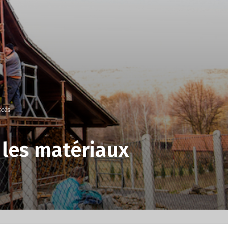
rcés
t les matériaux
0