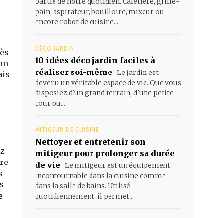
partie de notre quotidien. Cafetière, grille-
pain, aspirateur, bouilloire, mixeur ou
encore robot de cuisine...
DÉCO JARDIN
rès
10 idées déco jardin faciles à
ion
réaliser soi-même
Le jardin est
ais
devenu un véritable espace de vie. Que vous
disposiez d'un grand terrain, d'une petite
cour ou...
MITIGEUR DE CUISINE
Nettoyer et entretenir son
ez
mitigeur pour prolonger sa durée
bre
de vie
Le mitigeur est un équipement
s
incontournable dans la cuisine comme
s
dans la salle de bains. Utilisé
e
quotidiennement, il permet...