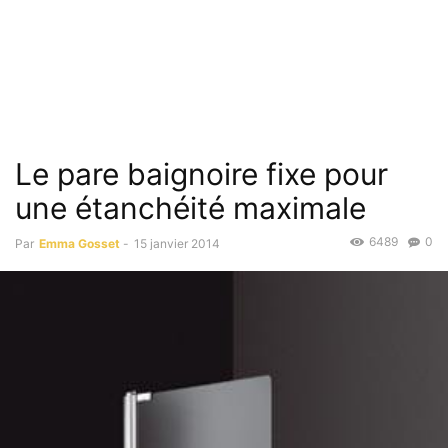
Le pare baignoire fixe pour
une étanchéité maximale
6489
0
Par
Emma Gosset
-
15 janvier 2014