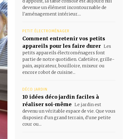
d'appoint, la table console est aujourd'hui
devenue un élément incontournable de
l'aménagement intérieur....
PETIT ÉLECTROMÉNAGER
Comment entretenir vos petits
appareils pour les faire durer
Les
petits appareils électroménagers font
partie de notre quotidien. Cafetière, grille-
pain, aspirateur, bouilloire, mixeur ou
encore robot de cuisine...
DÉCO JARDIN
10 idées déco jardin faciles à
réaliser soi-même
Le jardin est
devenu un véritable espace de vie. Que vous
disposiez d'un grand terrain, d'une petite
cour ou...