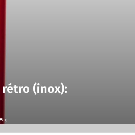
étro (inox):
0