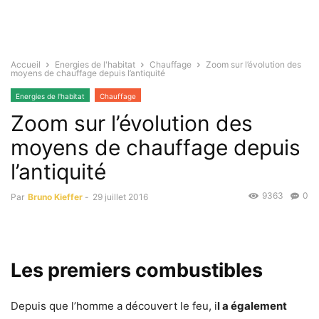
Accueil
Energies de l'habitat
Chauffage
Zoom sur l’évolution des
moyens de chauffage depuis l’antiquité
Energies de l'habitat
Chauffage
Zoom sur l’évolution des
moyens de chauffage depuis
l’antiquité
9363
0
Par
Bruno Kieffer
-
29 juillet 2016
Les premiers combustibles
Depuis que l’homme a découvert le feu, i
l a également