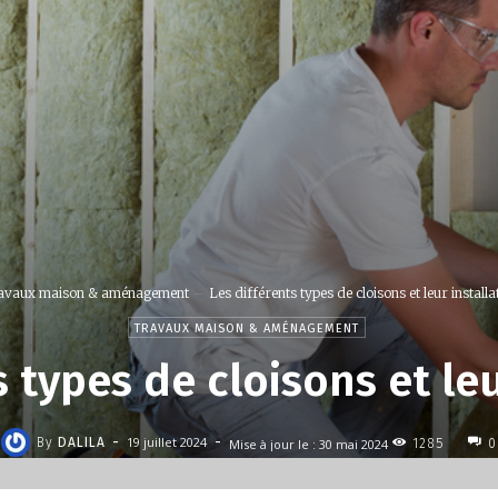
avaux maison & aménagement
Les différents types de cloisons et leur installa
TRAVAUX MAISON & AMÉNAGEMENT
s types de cloisons et leu
-
-
19 juillet 2024
By
DALILA
Mise à jour le :
30 mai 2024
1285
0