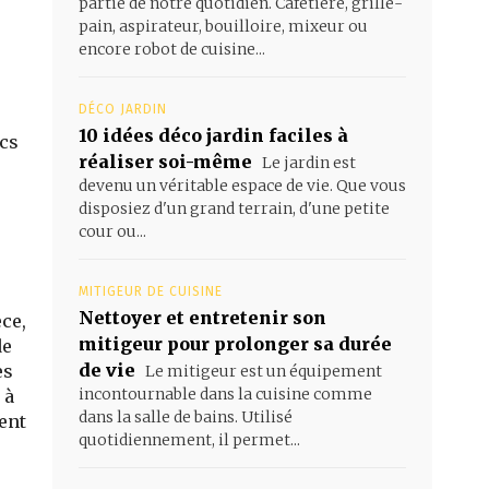
partie de notre quotidien. Cafetière, grille-
pain, aspirateur, bouilloire, mixeur ou
encore robot de cuisine...
DÉCO JARDIN
10 idées déco jardin faciles à
ocs
réaliser soi-même
Le jardin est
devenu un véritable espace de vie. Que vous
disposiez d'un grand terrain, d'une petite
cour ou...
MITIGEUR DE CUISINE
Nettoyer et entretenir son
ce,
mitigeur pour prolonger sa durée
de
de vie
es
Le mitigeur est un équipement
incontournable dans la cuisine comme
 à
dans la salle de bains. Utilisé
ent
quotidiennement, il permet...