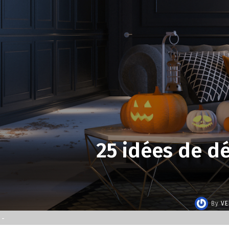
25 idées de d
By
V
-