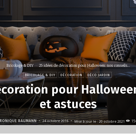
Bricolage & DIY
25 idées de décoration pour Halloween: nos conseils...
BRICOLAGE & DIY
DÉCORATION
DÉCO JARDIN
écoration pour Halloween
et astuces
-
-
24 octobre 2016
ERONIQUE BAUMANN
Mise à jour le :
20 octobre 2021
15