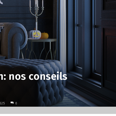
: nos conseils
625
0