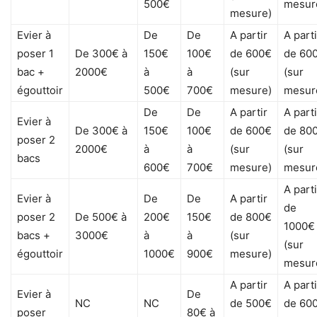
500€
mesur
mesure)
Evier à
De
De
A partir
A parti
poser 1
De 300€ à
150€
100€
de 600€
de 60
bac +
2000€
à
à
(sur
(sur
égouttoir
500€
700€
mesure)
mesur
De
De
A partir
A parti
Evier à
De 300€ à
150€
100€
de 600€
de 80
poser 2
2000€
à
à
(sur
(sur
bacs
600€
700€
mesure)
mesur
A parti
Evier à
De
De
A partir
de
poser 2
De 500€ à
200€
150€
de 800€
1000€
bacs +
3000€
à
à
(sur
(sur
égouttoir
1000€
900€
mesure)
mesur
A partir
A parti
Evier à
De
NC
NC
de 500€
de 60
poser
80€ à