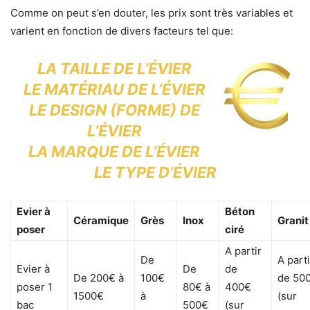
Comme on peut s’en douter, les prix sont très variables et
varient en fonction de divers facteurs tel que:
LA
TAILLE
DE L’ÉVIER
LE
MATÉRIAU
DE L’ÉVIER
LE DESIGN (FORME) DE
L’ÉVIER
LA MARQUE DE L’ÉVIER
LE
TYPE D’ÉVIER
Evier à
Béton
Céramique
Grès
Inox
Granit
poser
ciré
A partir
De
A parti
Evier à
De
de
De 200€ à
100€
de 50
poser 1
80€ à
400€
1500€
à
(sur
bac
500€
(sur