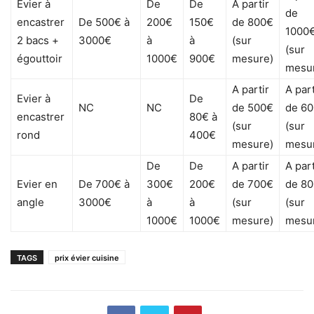
Evier à
De
De
A partir
de
encastrer
De 500€ à
200€
150€
de 800€
1000
2 bacs +
3000€
à
à
(sur
(sur
égouttoir
1000€
900€
mesure)
mesu
A partir
A part
Evier à
De
NC
NC
de 500€
de 6
encastrer
80€ à
(sur
(sur
rond
400€
mesure)
mesu
De
De
A partir
A part
Evier en
De 700€ à
300€
200€
de 700€
de 8
angle
3000€
à
à
(sur
(sur
1000€
1000€
mesure)
mesu
TAGS
prix évier cuisine