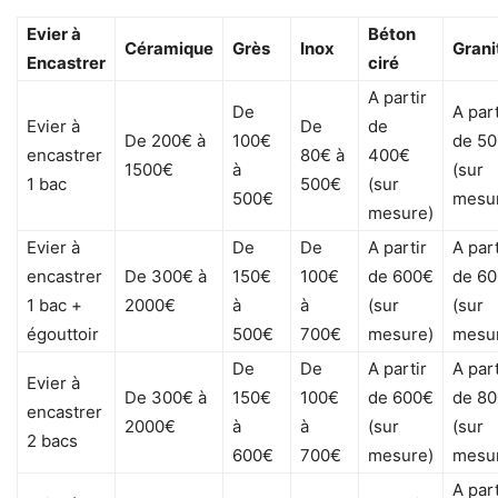
Evier à
Béton
Céramique
Grès
Inox
Grani
Encastrer
ciré
A partir
De
A part
Evier à
De
de
De 200€ à
100€
de 5
encastrer
80€ à
400€
1500€
à
(sur
1 bac
500€
(sur
500€
mesu
mesure)
Evier à
De
De
A partir
A part
encastrer
De 300€ à
150€
100€
de 600€
de 6
1 bac +
2000€
à
à
(sur
(sur
égouttoir
500€
700€
mesure)
mesu
De
De
A partir
A part
Evier à
De 300€ à
150€
100€
de 600€
de 8
encastrer
2000€
à
à
(sur
(sur
2 bacs
600€
700€
mesure)
mesu
A part