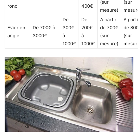
(sur
(sur
rond
400€
mesure)
mesur
De
De
A partir
A parti
Evier en
De 700€ à
300€
200€
de 700€
de 80
angle
3000€
à
à
(sur
(sur
1000€
1000€
mesure)
mesur