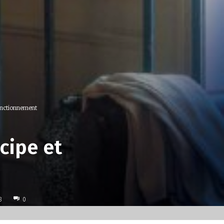
onctionnement
cipe et
8
0