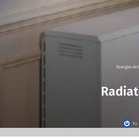
Energies de l
Radiat
By
-