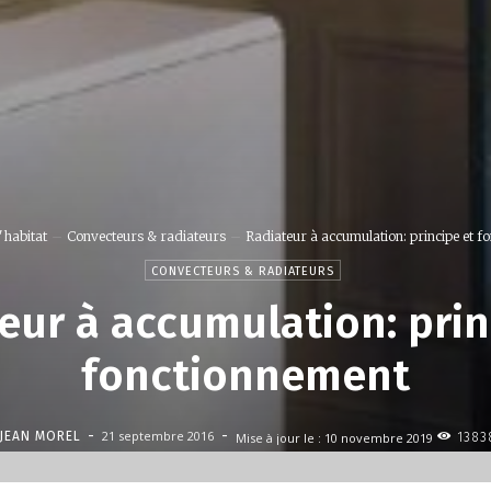
'habitat
Convecteurs & radiateurs
Radiateur à accumulation: principe et f
CONVECTEURS & RADIATEURS
eur à accumulation: prin
fonctionnement
-
-
21 septembre 2016
JEAN MOREL
Mise à jour le :
10 novembre 2019
1383