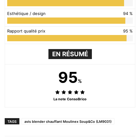
Esthétique / design
94 %
Rapport qualité prix
95 %
EN RÉSUMÉ
95
%
La note ConsoBrico
TAGS
avis blender chauffant Moulinex Soup&Co (LM9031)