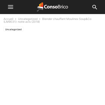
Accueil
Uncategorized
Blender chauffant Moulinex Soup&Co
(LM9031): notre avis (2018)
Uncategorized