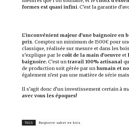
mesures que l’on souhaite, et le
choix d’essen
formes est quasi infini
. C’est la garantie d’a
L’inconvénient majeur d’une baignoire en bo
prix
. Comptez un minimum de 1500€ pour une
classique, réalisée sur mesure et dans les bois
s’explique par le
coût de la main d’oeuvre
et
baignoire.
C’est un
travail 100% artisanal
qu
de production soit gérée par un
humain et n
également n’est pas une matière de série mais
Il s’agit donc d’un investissement certain à m
avec vous les époques!
TAGS
Baignoire sabot en bois