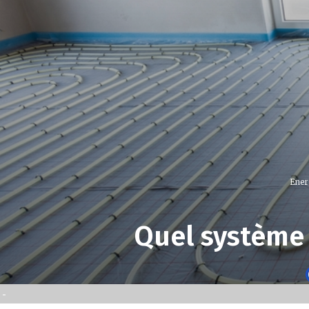
Energ
Quel système 
-