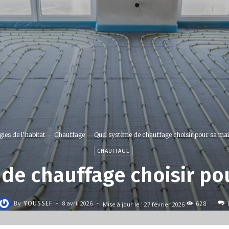
ies de l'habitat
Chauffage
Quel système de chauffage choisir pour sa mai
CHAUFFAGE
de chauffage choisir po
-
-
8 avril 2026
By
YOUSSEF
Mise à jour le :
27 février 2026
628