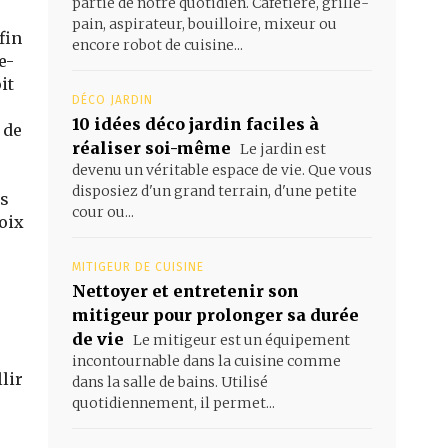
partie de notre quotidien. Cafetière, grille-
pain, aspirateur, bouilloire, mixeur ou
fin
encore robot de cuisine...
e-
it
DÉCO JARDIN
10 idées déco jardin faciles à
 de
réaliser soi-même
Le jardin est
devenu un véritable espace de vie. Que vous
disposiez d'un grand terrain, d'une petite
es
cour ou...
hoix
MITIGEUR DE CUISINE
Nettoyer et entretenir son
mitigeur pour prolonger sa durée
de vie
Le mitigeur est un équipement
incontournable dans la cuisine comme
lir
dans la salle de bains. Utilisé
quotidiennement, il permet...