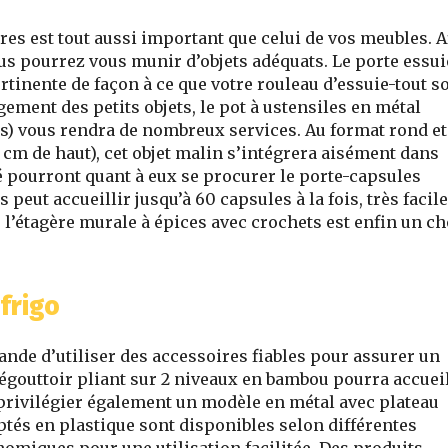
res est tout aussi important que celui de vos meubles. A
vous pourrez vous munir d’objets adéquats. Le porte essui
rtinente de façon à ce que votre rouleau d’essuie-tout so
ngement des petits objets, le pot à ustensiles en métal
is) vous rendra de nombreux services. Au format rond et
 cm de haut), cet objet malin s’intégrera aisément dans
é pourront quant à eux se procurer le porte-capsules
s peut accueillir jusqu’à 60 capsules à la fois, très facil
, l’étagère murale à épices avec crochets est enfin un c
 frigo
ande d’utiliser des accessoires fiables pour assurer un
 égouttoir pliant sur 2 niveaux en bambou pourra accueil
z privilégier également un modèle en métal avec plateau
ptés en plastique sont disponibles selon différentes
nomiques pour une utilisation facilitée. Des produits