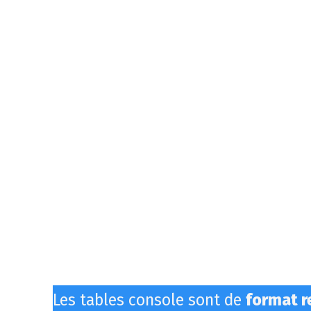
Les tables console sont de
format r