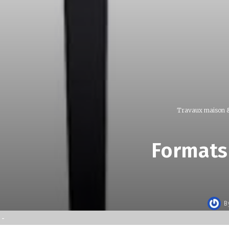
Travaux maison 
Formats 
B
-