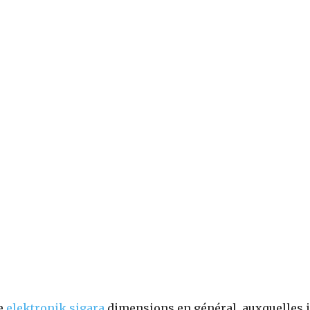
me
elektronik sigara
dimensions en général, auxquelles i