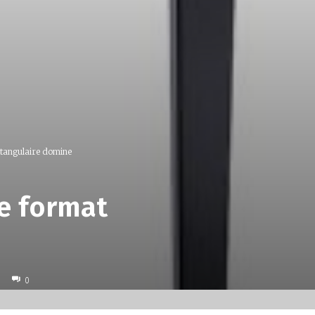
ctangulaire domine
le format
0