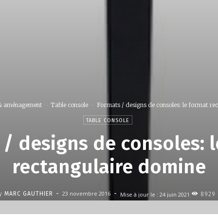
& aménagement
Table console
Formats / designs de consoles: le format re
TABLE CONSOLE
/ designs de consoles: 
rectangulaire domine
-
-
23 novembre 2016
y
MARC GAUTHIER
Mise à jour le :
24 juin 2021
8929