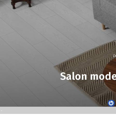
D
Salon mode
-