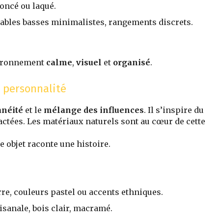
foncé ou laqué.
 tables basses minimalistes, rangements discrets.
nvironnement
calme
,
visuel
et
organisé
.
t personnalité
anéité
et le
mélange des influences
. Il s’inspire du
actées. Les matériaux naturels sont au cœur de cette
 objet raconte une histoire.
erre, couleurs pastel ou accents ethniques.
isanale, bois clair, macramé.