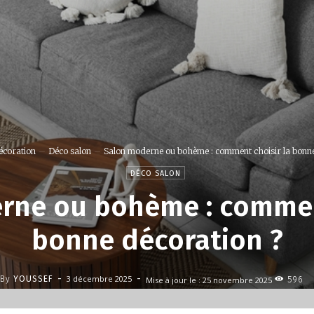
écoration
Déco salon
Salon moderne ou bohème : comment choisir la bonne.
DÉCO SALON
rne ou bohème : comment
bonne décoration ?
-
-
3 décembre 2025
By
YOUSSEF
Mise à jour le :
25 novembre 2025
596