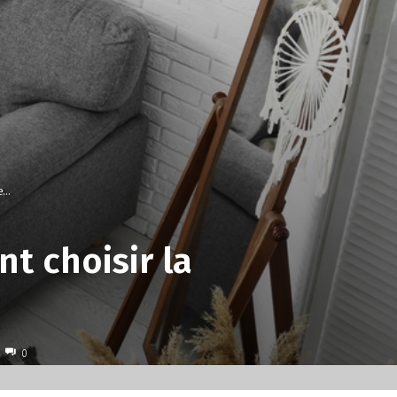
..
 choisir la
0