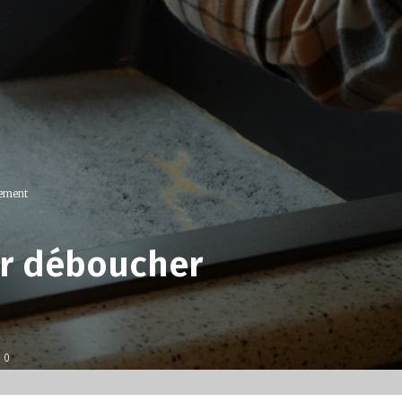
cement
ur déboucher
0