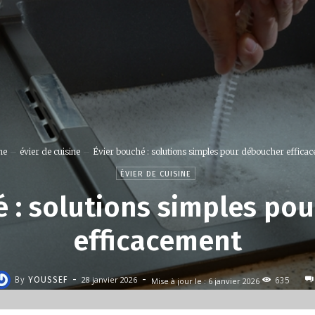
ne
évier de cuisine
Évier bouché : solutions simples pour déboucher effica
ÉVIER DE CUISINE
é : solutions simples po
efficacement
-
-
28 janvier 2026
By
YOUSSEF
Mise à jour le :
6 janvier 2026
635